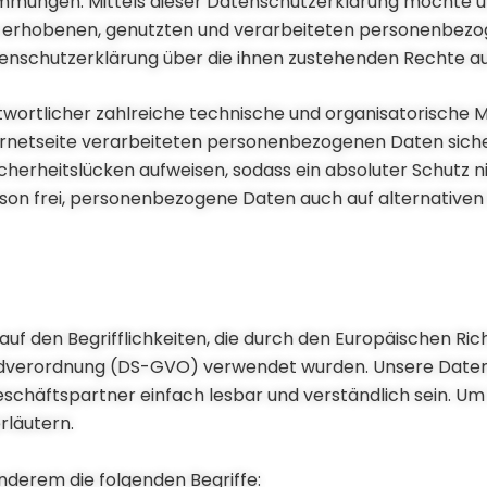
immungen. Mittels dieser Datenschutzerklärung möchte 
ns erhobenen, genutzten und verarbeiteten personenbezo
enschutzerklärung über die ihnen zustehenden Rechte au
antwortlicher zahlreiche technische und organisatorisc
ternetseite verarbeiteten personenbezogenen Daten sich
herheitslücken aufweisen, sodass ein absoluter Schutz 
rson frei, personenbezogene Daten auch auf alternativen
f den Begrifflichkeiten, die durch den Europäischen Rich
dverordnung (DS-GVO) verwendet wurden. Unsere Datens
eschäftspartner einfach lesbar und verständlich sein. Um 
rläutern.
nderem die folgenden Begriffe: