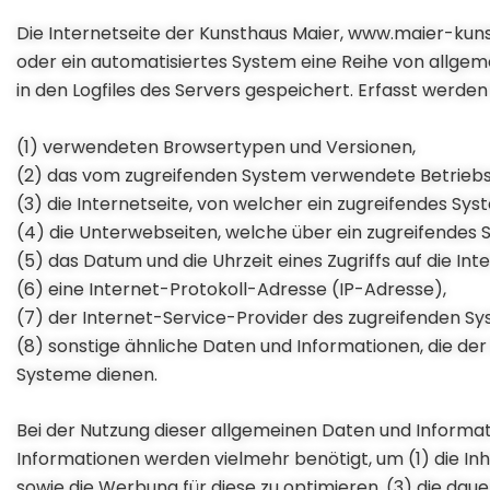
Die Internetseite der Kunsthaus Maier, www.maier-kuns
oder ein automatisiertes System eine Reihe von allge
in den Logfiles des Servers gespeichert. Erfasst werde
(1) verwendeten Browsertypen und Versionen,
(2) das vom zugreifenden System verwendete Betrieb
(3) die Internetseite, von welcher ein zugreifendes Sy
(4) die Unterwebseiten, welche über ein zugreifendes 
(5) das Datum und die Uhrzeit eines Zugriffs auf die Inte
(6) eine Internet-Protokoll-Adresse (IP-Adresse),
(7) der Internet-Service-Provider des zugreifenden S
(8) sonstige ähnliche Daten und Informationen, die de
Systeme dienen.
Bei der Nutzung dieser allgemeinen Daten und Informat
Informationen werden vielmehr benötigt, um (1) die Inha
sowie die Werbung für diese zu optimieren, (3) die da