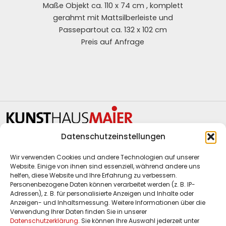
Maße Objekt ca. 110 x 74 cm , komplett
gerahmt mit Mattsilberleiste und
Passepartout ca. 132 x 102 cm
Preis auf Anfrage
Datenschutzeinstellungen
Kunsthaus Maier
Waghäusler Straße 6
Wir verwenden Cookies und andere Technologien auf unserer
Website. Einige von ihnen sind essenziell, während andere uns
68753 Waghäusel-Kirrlach
helfen, diese Website und Ihre Erfahrung zu verbessern.
Personenbezogene Daten können verarbeitet werden (z. B. IP-
Telefon:
+49 7254 9577 790
Adressen), z. B. für personalisierte Anzeigen und Inhalte oder
E-Mail:
info@maier-kunsthandel.de
Anzeigen- und Inhaltsmessung. Weitere Informationen über die
Verwendung Ihrer Daten finden Sie in unserer
Web
www.maier-kunsthandel.de
Datenschutzerklärung
. Sie können Ihre Auswahl jederzeit unter