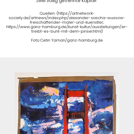
zwei völlig getrennte Kapitel“
Quellen: (https://artnetwork-
society.de/artnews/index.php/alexander-sascha-wussow-
freischaffender-maler-und-kuenstler;
https://www.ganz-hamburg.de/kunst-kultur/ausstellungen/er-
treibt-es-bunt-mit-dem-pinsel.html)
Foto:Cetin Yaman/ganz-hamburg.de