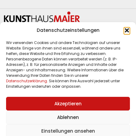
Datenschutzeinstellungen
Kunsthaus Maier
Waghäusler Straße 6
Wir verwenden Cookies und andere Technologien auf unserer
Website. Einige von ihnen sind essenziell, während andere uns
68753 Waghäusel-Kirrlach
helfen, diese Website und Ihre Erfahrung zu verbessern.
Personenbezogene Daten können verarbeitet werden (z. B. IP-
Telefon:
+49 7254 9577 790
Adressen), z. B. für personalisierte Anzeigen und Inhalte oder
E-Mail:
info@maier-kunsthandel.de
Anzeigen- und Inhaltsmessung. Weitere Informationen über die
Verwendung Ihrer Daten finden Sie in unserer
Web
www.maier-kunsthandel.de
Datenschutzerklärung
. Sie können Ihre Auswahl jederzeit unter
Einstellungen widerrufen oder anpassen.
Öffnungszeiten:
Akzeptieren
Dienstag, Donnerstag und Freitag: 10.30 - 17.00
Ablehnen
Mittwoch: 10.30 - 13.30, Samstag: 10.00 - 13.30
Montag geschlossen
Einstellungen ansehen
und nach Vereinbarung.